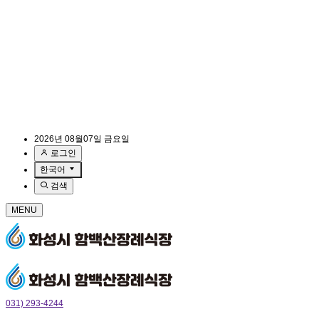
2026년 08월07일 금요일
로그인
한국어
검색
MENU
031) 293-4244