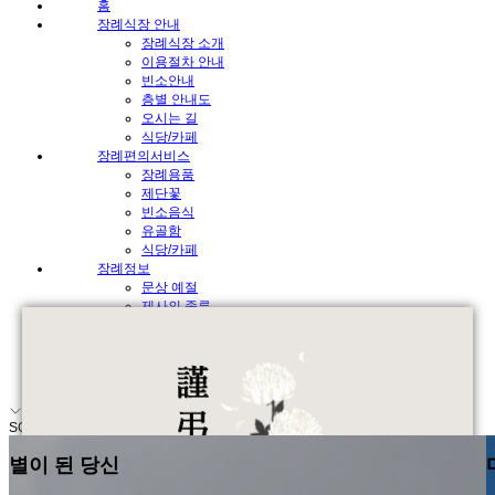
홈
장례식장 안내
장례식장 소개
이용절차 안내
빈소안내
층별 안내도
오시는 길
식당/카페
장례편의서비스
장례용품
제단꽃
빈소음식
유골함
식당/카페
장례정보
문상 예절
제사의 종류
종교별 상장례
고객서비스
공지사항
자주하는 질문
SCROLL
별이 된 당신